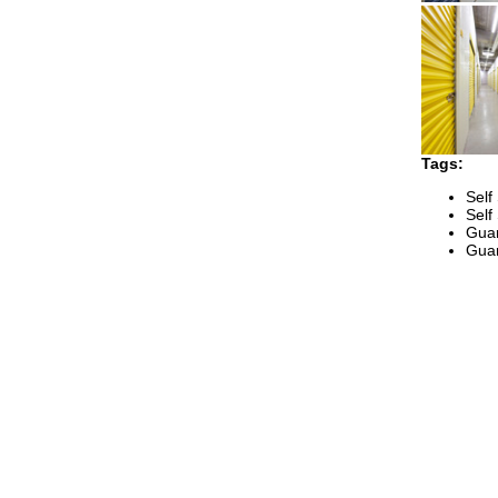
Tags:
Self
Self
Guar
Gua