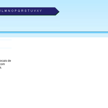
locais de
 com
s.