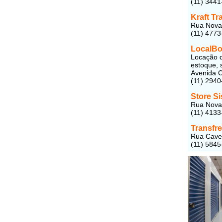
(11) 3441
Kraft Tr
Rua Nova 
(11) 4773
LocalBo
Locação d
estoque, 
Avenida C
(11) 2940
Store S
Rua Nova 
(11) 4133
Transfr
Rua Caver
(11) 5845