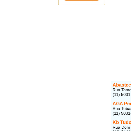
Abastec
Rua Tamoi
(11) 5031
AGA Pen
Rua Tebas
(11) 5031
Kb Tud
Rua Dom B