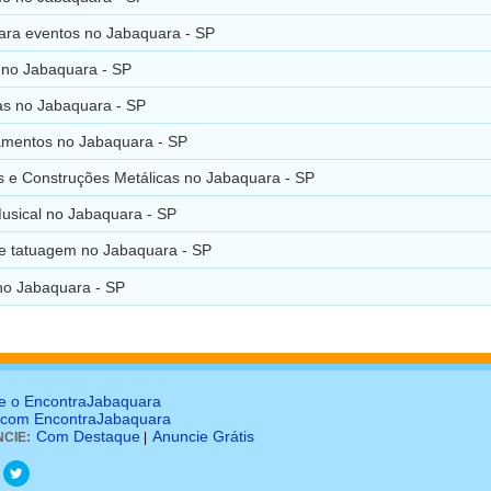
ara eventos no Jabaquara - SP
 no Jabaquara - SP
as no Jabaquara - SP
amentos no Jabaquara - SP
s e Construções Metálicas no Jabaquara - SP
usical no Jabaquara - SP
de tatuagem no Jabaquara - SP
no Jabaquara - SP
e o EncontraJabaquara
 com EncontraJabaquara
Com Destaque
Anuncie Grátis
CIE:
|