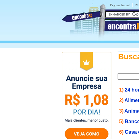
|
Página Inicial
No
encontra
Busca
1)
24 ho
2)
Alime
3)
Anima
5)
Banco
6)
Casa 