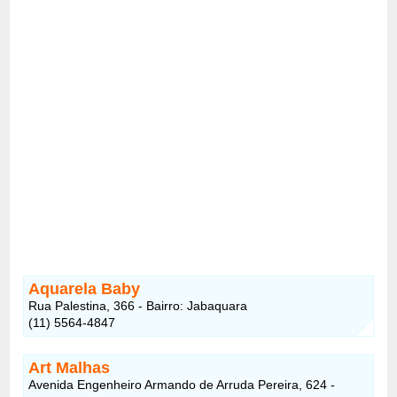
Aquarela Baby
Rua Palestina, 366 - Bairro: Jabaquara
(11) 5564-4847
Art Malhas
Avenida Engenheiro Armando de Arruda Pereira, 624 -