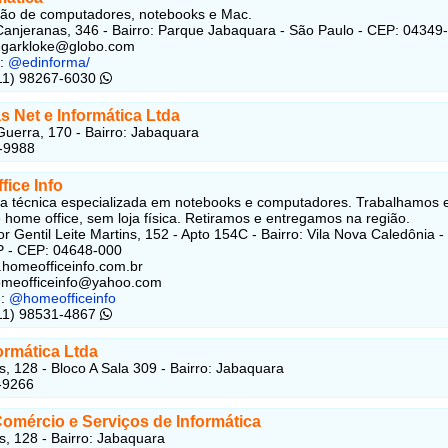
ão de computadores, notebooks e Mac.
anjeranas, 346 - Bairro: Parque Jabaquara - São Paulo - CEP: 04349
garkloke@globo.com
k:
@edinforma/
(11) 98267-6030
 Net e Informática Ltda
Guerra, 170 - Bairro: Jabaquara
-9988
ice Info
ia técnica especializada em notebooks e computadores. Trabalhamos
 home office, sem loja física. Retiramos e entregamos na região.
r Gentil Leite Martins, 152 - Apto 154C - Bairro: Vila Nova Caledônia -
P - CEP: 04648-000
.homeofficeinfo.com.br
meofficeinfo@yahoo.com
:
@homeofficeinfo
(11) 98531-4867
ormática Ltda
is, 128 - Bloco A Sala 309 - Bairro: Jabaquara
-9266
Comércio e Serviços de Informática
is, 128 - Bairro: Jabaquara