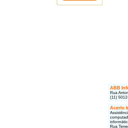
ABB Inf
Rua Anton
(11) 5012
Acerto I
Assistênc
computado
informátic
Rua Tenen