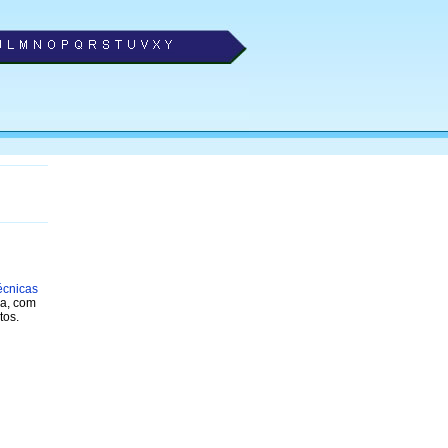
écnicas
a, com
tos.