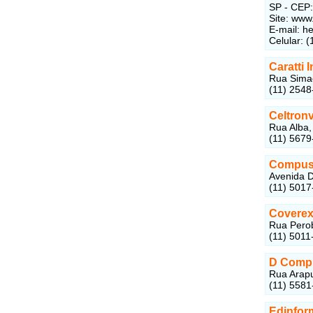
SP - CEP
Site: www
E-mail:
he
Celular: 
Caratti 
Rua Simao
(11) 2548
Celtron
Rua Alba,
(11) 5679
Compuse
Avenida D
(11) 5017
Coverex
Rua Perob
(11) 5011
D Comp 
Rua Arapu
(11) 5581
Edinfor