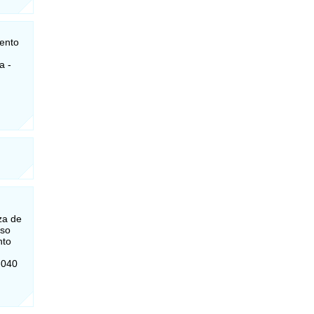
mento
a -
za de
sso
nto
-040