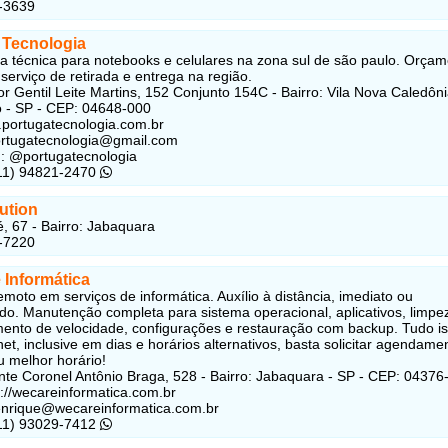
-3639
 Tecnologia
ia técnica para notebooks e celulares na zona sul de são paulo. Orça
 serviço de retirada e entrega na região.
r Gentil Leite Martins, 152 Conjunto 154C - Bairro: Vila Nova Caledôni
 - SP - CEP: 04648-000
.portugatecnologia.com.br
rtugatecnologia@gmail.com
: @portugatecnologia
(11) 94821-2470
ution
, 67 - Bairro: Jabaquara
-7220
 Informática
emoto em serviços de informática. Auxílio à distância, imediato ou
o. Manutenção completa para sistema operacional, aplicativos, limpe
mento de velocidade, configurações e restauração com backup. Tudo i
net, inclusive em dias e horários alternativos, basta solicitar agendame
u melhor horário!
te Coronel Antônio Braga, 528 - Bairro: Jabaquara - SP - CEP: 04376
s://wecareinformatica.com.br
nrique@wecareinformatica.com.br
(11) 93029-7412