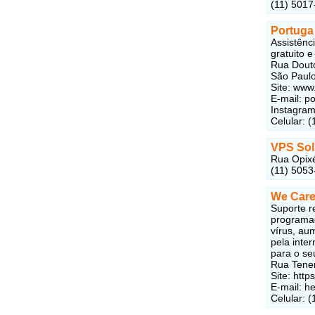
(11) 5017
Portuga
Assistênc
gratuito e
Rua Douto
São Paulo
Site: www
E-mail:
po
Instagram
Celular: 
VPS Sol
Rua Opixé
(11) 5053
We Care
Suporte r
programad
vírus, au
pela inter
para o se
Rua Tenen
Site: http
E-mail:
he
Celular: 