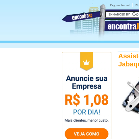
|
Página Inicial
No
encontra
Assis
Jabaq