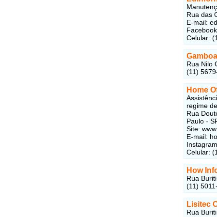
Manutenç
Rua das C
E-mail:
ed
Faceboo
Celular: 
Gamboas
Rua Nilo 
(11) 5679
Home Off
Assistênc
regime de
Rua Douto
Paulo - S
Site: www
E-mail:
ho
Instagram
Celular: 
How Inf
Rua Burit
(11) 5011
Lisitec 
Rua Burit