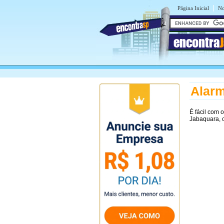
|
Página Inicial
No
encontra
Alarm
É fácil com 
Jabaquara, 