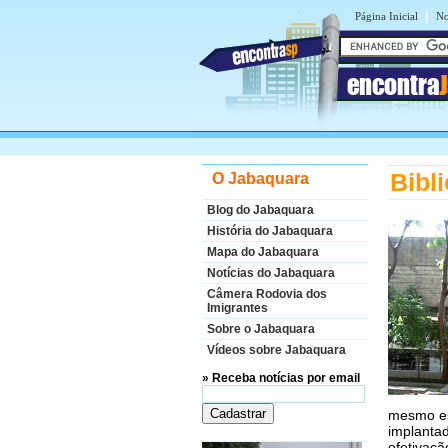
|
Página Inicial
No
encontra
Bibl
O Jabaquara
Blog do Jabaquara
História do Jabaquara
Mapa do Jabaquara
Notícias do Jabaquara
Câmera Rodovia dos
Imigrantes
Sobre o Jabaquara
Vídeos sobre Jabaquara
» Receba notícias por email
mesmo esp
implanta
efetivaçã