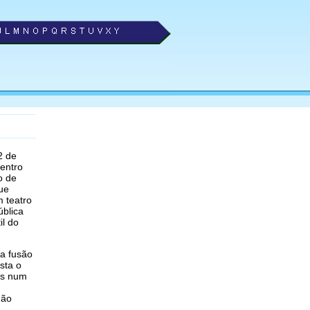
2 de
Centro
o de
que
 teatro
ública
il do
 a fusão
sta o
os num
não