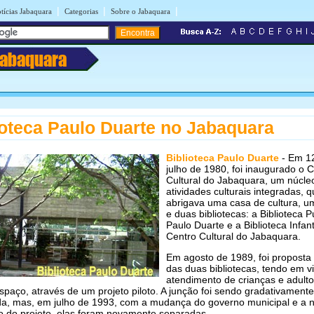
|
|
|
tícias Jabaquara
Categorias
Sobre o Jabaquara
Jabaquara
ioteca Paulo Duarte
no Jabaquara
Biblioteca Paulo Duarte
- Em 1
julho de 1980, foi inaugurado o 
Cultural do Jabaquara, um núcle
atividades culturais integradas, 
abrigava uma casa de cultura, um
e duas bibliotecas: a Biblioteca P
Paulo Duarte e a Biblioteca Infant
Centro Cultural do Jabaquara.
Em agosto de 1989, foi proposta
das duas bibliotecas, tendo em vi
atendimento de crianças e adult
aço, através de um projeto piloto. A junção foi sendo gradativamente
da, mas, em julho de 1993, com a mudança do governo municipal e a 
o do projeto, elas foram novamente separadas.