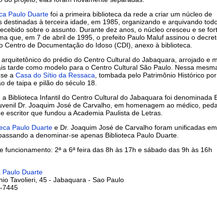
eca Paulo Duarte
foi a primeira biblioteca da rede a criar um núcleo de
s destinadas à terceira idade, em 1985, organizando e arquivando tod
recebido sobre o assunto. Durante dez anos, o núcleo cresceu e se for
rma que, em 7 de abril de 1995, o prefeito Paulo Maluf assinou o decre
o Centro de Documentação do Idoso (CDI), anexo à biblioteca.
 arquitetônico do prédio do Centro Cultural do Jabaquara, arrojado e
ais tarde como modelo para o Centro Cultural São Paulo. Nessa mesm
-se a
Casa do Sítio da Ressaca
, tombada pelo Patrimônio Histórico po
o de taipa e pilão do século 18.
a Biblioteca Infantil do Centro Cultural do Jabaquara foi denominada B
Juvenil Dr. Joaquim José de Carvalho, em homenagem ao médico, ped
a e escritor que fundou a Academia Paulista de Letras.
teca Paulo Duarte
e Dr. Joaquim José de Carvalho foram unificadas em
passando a denominar-se apenas Biblioteca Paulo Duarte.
e funcionamento: 2ª a 6ª feira das 8h às 17h e sábado das 9h às 16h
a Paulo Duarte
io Tavolieri, 45 - Jabaquara - Sao Paulo
1-7445