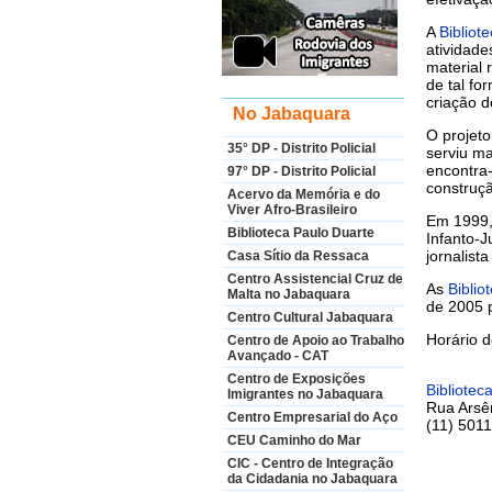
A
Bibliot
atividade
material 
de tal fo
criação d
No Jabaquara
O projeto
35° DP - Distrito Policial
serviu m
encontra
97° DP - Distrito Policial
construçã
Acervo da Memória e do
Viver Afro-Brasileiro
Em 1999, 
Biblioteca Paulo Duarte
Infanto-
jornalist
Casa Sítio da Ressaca
Centro Assistencial Cruz de
As
Biblio
Malta no Jabaquara
de 2005 
Centro Cultural Jabaquara
Horário d
Centro de Apoio ao Trabalho
Avançado - CAT
Centro de Exposições
Bibliotec
Imigrantes no Jabaquara
Rua Arsên
Centro Empresarial do Aço
(11) 501
CEU Caminho do Mar
CIC - Centro de Integração
da Cidadania no Jabaquara