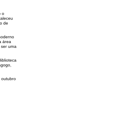
o o
taleceu
to de
 moderno
a área
r ser uma
iblioteca
agogo,
 outubro