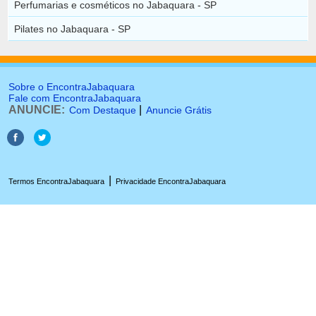
Perfumarias e cosméticos no Jabaquara - SP
Pilates no Jabaquara - SP
Sobre o EncontraJabaquara
Fale com EncontraJabaquara
ANUNCIE:
|
Com Destaque
Anuncie Grátis
|
Termos EncontraJabaquara
Privacidade EncontraJabaquara